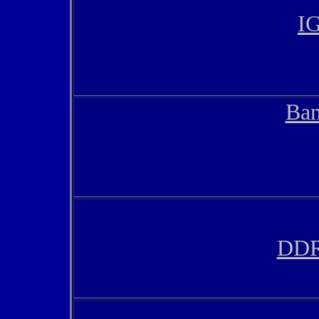
I
Ban
DDR